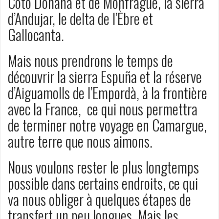
Coto Doñana et de Monfragüe, la sierra
d’Andujar, le delta de l’Èbre et
Gallocanta.
Mais nous prendrons le temps de
découvrir la sierra Espuña et la réserve
d’Aiguamolls de l’Empordà, à la frontière
avec la France, ce qui nous permettra
de terminer notre voyage en Camargue,
autre terre que nous aimons.
Nous voulons rester le plus longtemps
possible dans certains endroits, ce qui
va nous obliger à quelques étapes de
transfert un peu longues. Mais les