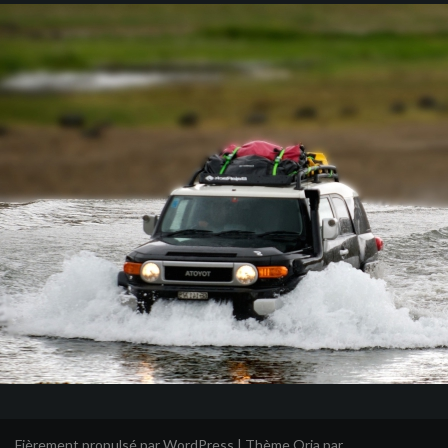
Fièrement propulsé par WordPress
|
Thème
Oria
par