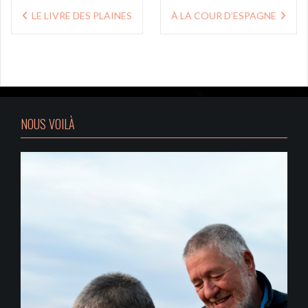
Navigation
LE LIVRE DES PLAINES
À LA COUR D’ESPAGNE
de
l’article
NOUS VOILÀ