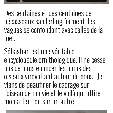
Des centaines et des centaines de
bécasseaux sanderling forment des
vagues se confondant avec celles de la
mer.
Sébastian est une véritable
encyclopédie ornithologique. Il ne cesse
pas de nous énoncer les noms des
oiseaux virevoltant autour de nous. Je
viens de peaufiner le cadrage sur
l’oiseau de ma vie et le voilà qui attire
mon attention sur un autre…