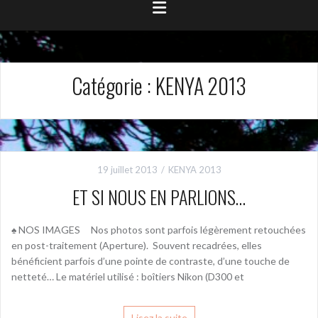
Catégorie :
KENYA 2013
19 juillet 2013
KENYA 2013
ET SI NOUS EN PARLIONS…
♠ NOS IMAGES Nos photos sont parfois légèrement retouchées
en post-traitement (Aperture). Souvent recadrées, elles
bénéficient parfois d’une pointe de contraste, d’une touche de
netteté… Le matériel utilisé : boîtiers Nikon (D300 et
Lisez la suite