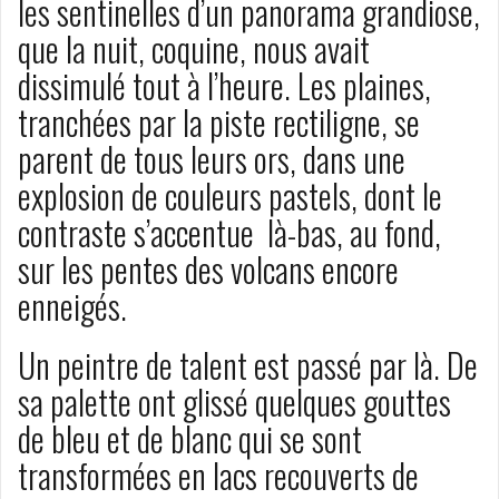
les sentinelles d’un panorama grandiose,
que la nuit, coquine, nous avait
dissimulé tout à l’heure. Les plaines,
tranchées par la piste rectiligne, se
parent de tous leurs ors, dans une
explosion de couleurs pastels, dont le
contraste s’accentue là-bas, au fond,
sur les pentes des volcans encore
enneigés.
Un peintre de talent est passé par là. De
sa palette ont glissé quelques gouttes
de bleu et de blanc qui se sont
transformées en lacs recouverts de